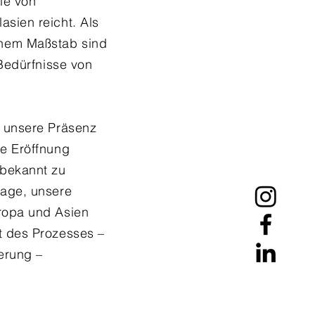
ie von
asien reicht. Als
hem Maßstab sind
 Bedürfnisse von
r unsere Präsenz
ie Eröffnung
 bekannt zu
Lage, unsere
uropa und Asien
t des Prozesses –
ferung –