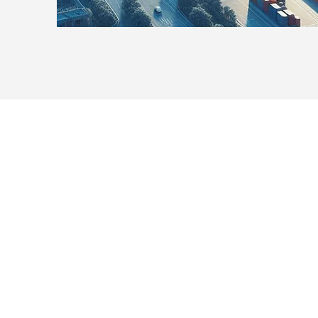
Out Tra
Global Solutions
OTC-GS
Büro Türkei: Körpeşler, Me
Whatsapp : +90 530 480 95 