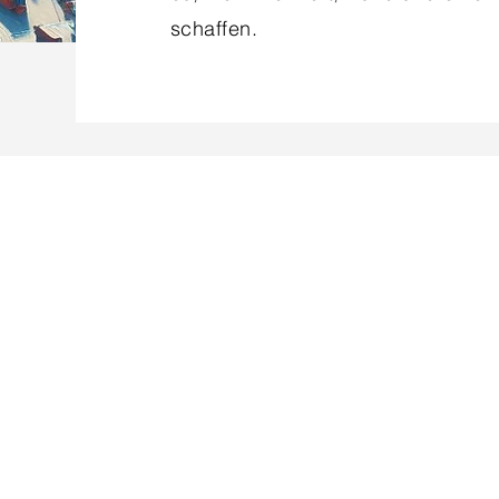
schaffen.
de Center
E-ma
rkez 81100, Düzce, TÜRKİYE
40